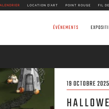
ALENDRIER
LOCATION D’ART
POINT ROUGE
FIL D
ÉVÉNEMENTS
EXPOSIT
19 OCTOBRE 202
HALLOWE