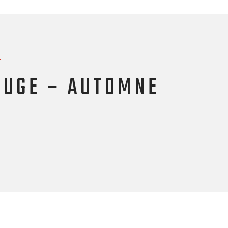
5
OUGE – AUTOMNE
5