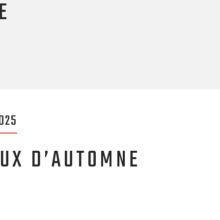
E
025
OUX D’AUTOMNE