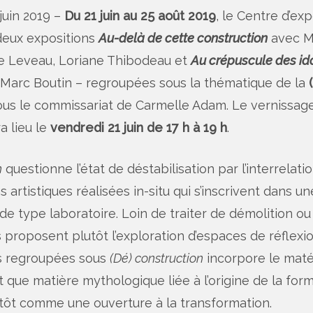
 juin 2019 –
Du 21 juin au 25 août 2019
, le Centre d’exp
deux expositions
Au-delà de cette construction
avec M
de Leveau, Loriane Thibodeau et
Au crépuscule des id
t Marc Boutin – regroupées sous la thématique de la
sous le commissariat de Carmelle Adam. Le vernissa
a lieu le
vendredi 21 juin de 17 h à 19 h
.
n
questionne l’état de déstabilisation par l’interrelati
ns artistiques réalisées in-situ qui s’inscrivent dans 
e type laboratoire. Loin de traiter de démolition ou
 proposent plutôt l’exploration d’espaces de réflexi
ns regroupées sous
(Dé) construction
incorpore le matéri
 que matière mythologique liée à l’origine de la for
utôt comme une ouverture à la transformation.