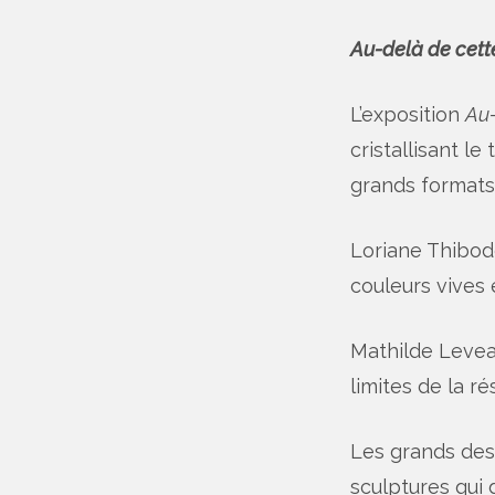
Au-delà de cett
L’exposition
Au-
cristallisant le
grands formats :
Loriane Thibode
couleurs vives 
Mathilde Levea
limites de la ré
Les grands dess
sculptures qui 