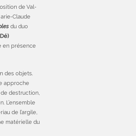
osition de Val-
arie-Claude
oles
du duo
(Dé)
ge en présence
on des objets.
une approche
 de destruction,
on. L’ensemble
au de l’argile,
me matérielle du