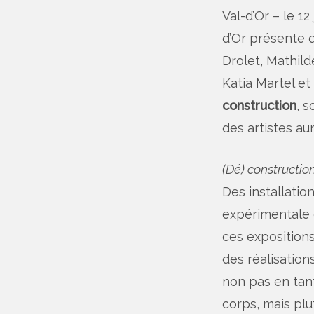
Val-d’Or – le 12
d’Or présente 
Drolet, Mathil
Katia Martel e
construction
, 
des artistes aur
(Dé) constructio
Des installatio
expérimentale d
ces expositions
des réalisatio
non pas en tant
corps, mais pl