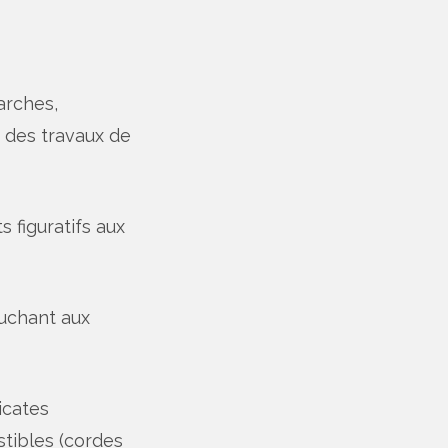
arches,
ve des travaux de
 figuratifs aux
uchant aux
icates
stibles (cordes